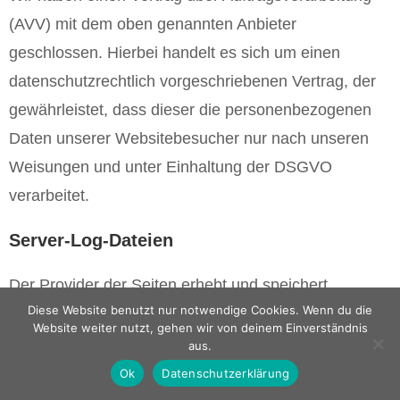
(AVV) mit dem oben genannten Anbieter
geschlossen. Hierbei handelt es sich um einen
datenschutzrechtlich vorgeschriebenen Vertrag, der
gewährleistet, dass dieser die personenbezogenen
Daten unserer Websitebesucher nur nach unseren
Weisungen und unter Einhaltung der DSGVO
verarbeitet.
Server-Log-Dateien
Der Provider der Seiten erhebt und speichert
Diese Website benutzt nur notwendige Cookies. Wenn du die
automatisch Informationen in so genannten Server-
Website weiter nutzt, gehen wir von deinem Einverständnis
Log- Dateien, die Ihr Browser automatisch an uns
aus.
übermittelt. Dies sind:
Ok
Datenschutzerklärung