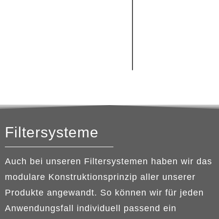
s
t
W
e
T
S
m
Filtersysteme
Auch bei unseren Filtersystemen haben wir das
modulare Konstruktionsprinzip aller unserer
Produkte angewandt. So können wir für jeden
Anwendungsfall individuell passend ein