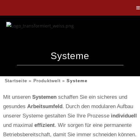
Systeme
Startseite
»
Produktwelt
»
Systeme
Mit unseren
Systemen
schaffen Sie ein sicheres und
gesundes
Arbeitsumfeld
. Durch den modularen Aufbau
unserer Systeme gestalten Sie Ihre Prozesse
individuell
und maximal
effizient
. Wir sorgen für eine permanente
Betriebsbereitschaft, damit Sie immer schneiden können.