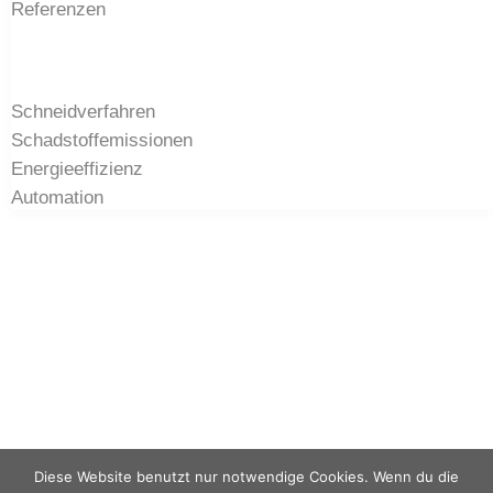
Referenzen
Wissen
Schneidverfahren
Schadstoffemissionen
Energieeffizienz
Automation
Kontakt
BEUTING Metalltechnik GmbH & Co. KG
Max-Planck-Straße 46 - 48691 Vreden
+492564 39 29 5 0
info@beutingmetall.de
Diese Website benutzt nur notwendige Cookies. Wenn du die