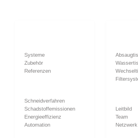
Produktwelt
Syst
Systeme
Absaugti
Zubehör
Wasserti
Referenzen
Wechselt
Filtersys
Wissen
Unte
Schneidverfahren
Schadstoffemissionen
Leitbild
Energieeffizienz
Team
Automation
Netzwerk