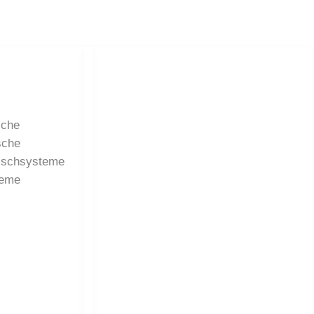
eme
sche
sche
ischsysteme
teme
rnehmen